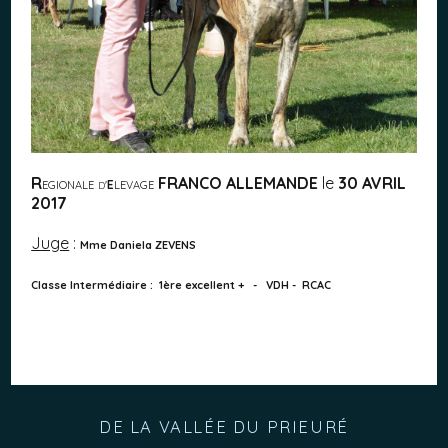
R
FRANCO ALLEMANDE
le
30 AVRIL
E
EGIONALE
'
LEVAGE
D
2017
Juge
:
Mme Daniela ZEVENS
Classe Intermédiaire : 1ère excellent + - VDH - RCAC
DE LA VALLÉE DU PRIEURÉ